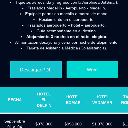
Tiquetes aéreos ida y regreso con la Aerolínea JetSmart.
Traslados Medellín - Aeropuerto - Medellín.
Equipaje permitido mochila o morral de mano.
Recibimiento en el aeropuerto.
Traslados aeropuerto – hotel – aeropuerto.
Guía acompañante en el destino.
Alojamiento 3 noches en el hotel elegido.
Alimentación desayuno y cena por noche de alojamiento.
Tarjeta de Asistencia Médica (Colasistencia).
Word
Descargar PDF
HOTEL
HOTEL
HOTEL
T
FECHA
EL
EDMAR
VADAMAR
RO
DELFÍN
Septiembre
$978.000
$998.000
$1.078.000
$1
01 al 04